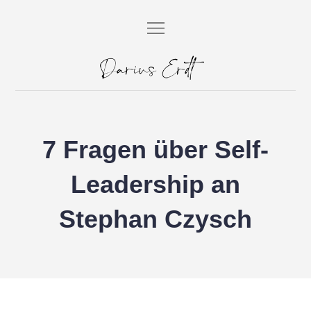
Skip
to
content
Darius Erdt
Dein SEO Berater aus Berlin.
7 Fragen über Self-
Leadership an
Stephan Czysch