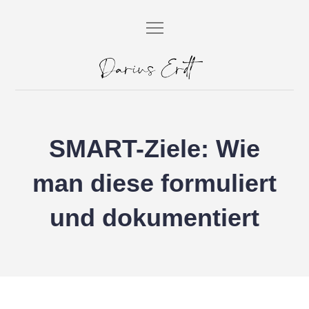
Skip
to
content
Darius Erdt
Dein SEO Berater aus Berlin.
SMART-Ziele: Wie
man diese formuliert
und dokumentiert