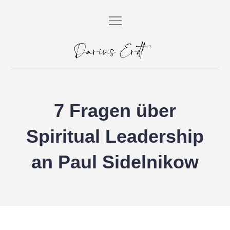
Skip
to
content
Darius Erdt
Dein SEO Berater aus Berlin.
7 Fragen über
Spiritual Leadership
an Paul Sidelnikow