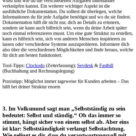
willst und wie du die verschiedenen Aufgaben miteinander
verknüpfen kannst. Ein weiterer wichtiger Aspekt ist die
ausführliche Dokumentation. Du solltest dir überlegen, welche
Informationen du für jede Aufgabe benötigst und wo du sie findest.
Dokumentation hilft dir nicht nur, dich an Details zu erinnern,
sondern sie kann auch hilfreich sein, wenn du deine Arbeit später
noch einmal referenzieren musst. Um eine gute Struktur zu erstellen,
kann es hilfreich sein, sich von anderen Menschen inspirieren zu
lassen oder verschiedene Systeme auszuprobieren. Informiere dich
also über die verschiedenen Möglichkeiten und finde heraus, welche
für dich am besten funktioniert.
Tool-Tipps:
Clockodo
(Zeiterfassung);
Sevdesk
&
Fastbill
(Buchhaltung und Rechnungslegung)
Praxistipp: Möglichst immer tageweise für Kunden arbeiten – Das
hilft bei deiner Struktur enorm
3. Im Volksmund sagt man „Selbstständig zu sein
bedeutet: Selbst und ständig.“ Ob das immer so
stimmt, hängt sicher von einem selbst ab. Aber eins
ist klar: Selbstständigkeit verlangt Selbstachtung.
Wie gelingt es dir, dass du verantwortungsvoll mit