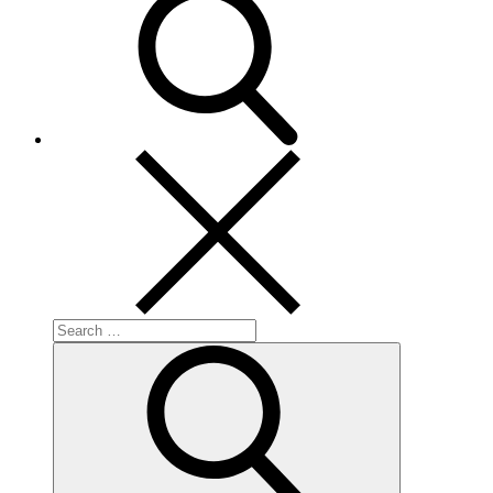
Search
for:
Search