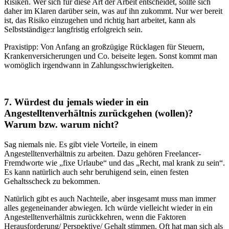
Risiken. Wer sich für diese Art der Arbeit entscheidet, sollte sich
daher im Klaren darüber sein, was auf ihn zukommt. Nur wer bereit
ist, das Risiko einzugehen und richtig hart arbeitet, kann als
Selbstständige:r langfristig erfolgreich sein.
Praxistipp: Von Anfang an großzügige Rücklagen für Steuern,
Krankenversicherungen und Co. beiseite legen. Sonst kommt man
womöglich irgendwann in Zahlungsschwierigkeiten.
7. Würdest du jemals wieder in ein
Angestelltenverhältnis zurückgehen (wollen)?
Warum bzw. warum nicht?
Sag niemals nie. Es gibt viele Vorteile, in einem
Angestelltenverhältnis zu arbeiten. Dazu gehören Freelancer-
Fremdworte wie „fixe Urlaube“ und das „Recht, mal krank zu sein“.
Es kann natürlich auch sehr beruhigend sein, einen festen
Gehaltsscheck zu bekommen.
Natürlich gibt es auch Nachteile, aber insgesamt muss man immer
alles gegeneinander abwiegen. Ich würde vielleicht wieder in ein
Angestelltenverhältnis zurückkehren, wenn die Faktoren
Herausforderung/ Perspektive/ Gehalt stimmen. Oft hat man sich als