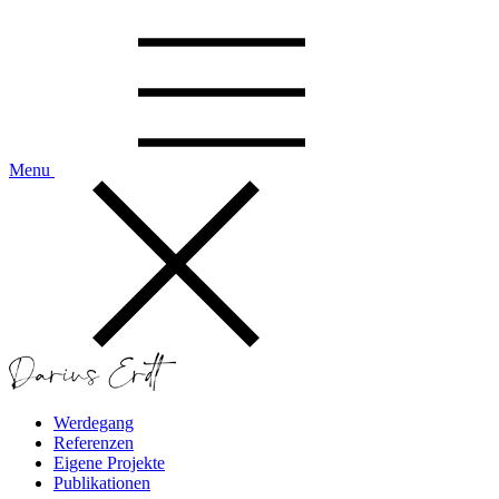
Skip
to
content
Menu
Darius Erdt
Dein SEO Berater aus Berlin.
Werdegang
Referenzen
Eigene Projekte
Publikationen